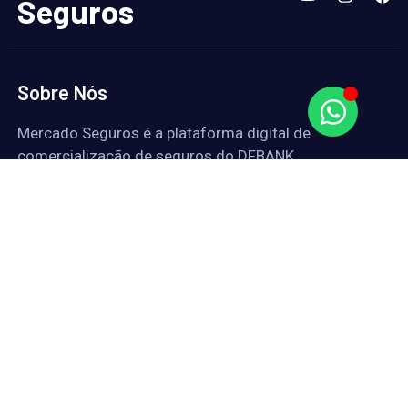
Seguros
Sobre Nós
Mercado Seguros é a plataforma digital de
comercialização de seguros do DFBANK.
© 2024. Desenvolvido por DFBANK Correspondente
Bancário, Consórcios, Administradora & Corretora de
Seguros e Previdência LTDA – CNPJ
54.676.980/0001-76. SUSEP 242156684. Todos os
direitos reservados.
Seguros Online
Seguro de Vida