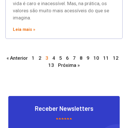
vida é caro e inacessível. Mas, na prática, os
valores são muito mais acessíveis do que se
imagina.
Leia mais »
« Anterior
1
2
3
4
5
6
7
8
9
10
11
12
13
Próxima »
Receber Newsletters